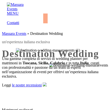
MENU
Contatti
Massara Events
»
Destination Wedding
un'esperienza italiana esclusiva
Destination Wedding
Una gamma completa di servizi di wedding planner per
matrimoni in
Toscana, Sicilia, Calabria
e in tutta
Italia
, curati
con professionalità e passione da un team di esperti
nell’organizzazione di eventi per offrirvi un’esperienza italiana
esclusiva.
Leggi
le nostre recensioni
Matrimoni realizzati