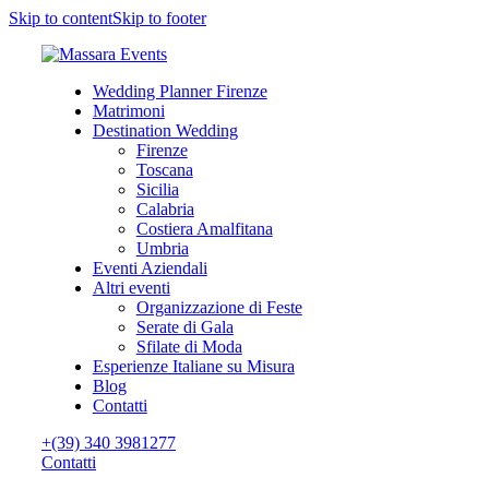
Skip to content
Skip to footer
Wedding Planner Firenze
Matrimoni
Destination Wedding
Firenze
Toscana
Sicilia
Calabria
Costiera Amalfitana
Umbria
Eventi Aziendali
Altri eventi
Organizzazione di Feste
Serate di Gala
Sfilate di Moda
Esperienze Italiane su Misura
Blog
Contatti
+(39) 340 3981277
Contatti